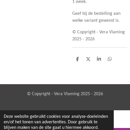
1 week.
Geef bij de bestelling aan
welke variant gewenst is.
© Copyright - Vera Vlaming
2025 - 2026
D
D
S
D
e
e
h
e
l
e
a
l
e
l
r
e
n
e
n
© Copyright - Vera Vlaming 2025 - 2026
Deze website gebruikt cookies voor analyse-doeleinden
en/of het tonen van advertenties. Door gebruik te
blijven maken van de site gaat u hiermee akkoord.