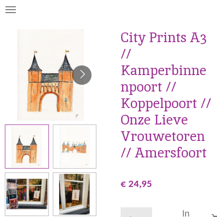
Ga
direct
City Prints A3
naar
de
//
hoofdinhoud
Kamperbinne
npoort //
Koppelpoort //
Onze Lieve
Vrouwetoren
// Amersfoort
€ 24,95
In