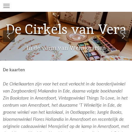
Ga
direct
naar
De Cirkels van Vera
de
hoofdinhoud
In de vorm van Wenskaarten
De kaarten
De Cirkelkaarten zijn voor het eest verkocht in de boerderijwinkel
van Zorgboerderij Makandra in Ede, daarna volgde boekhandel
Zin Bookstore in Amersfoort, Vintagewinkel Things To Love, in het
centrum van Amersfoort, het duurzame 'T Winkeltje in Ede, de
groene winkel van het kaslokaal, in Oostkappelle; Jungle Books,
bloemenwinkel Flores Hollandia in Amersfoort en recentelijk de
originele cadeauwinkel Mensjelief op de kamp in Amersfoort, met