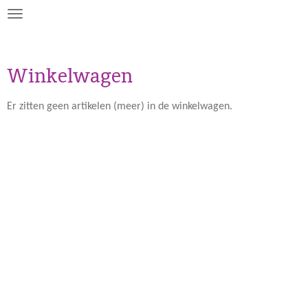
Ga
direct
naar
de
Winkelwagen
hoofdinhoud
Er zitten geen artikelen (meer) in de winkelwagen.